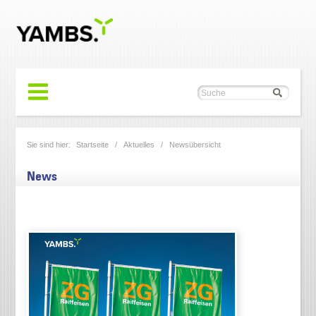
Sie sind hier:
Startseite
/
Aktuelles
/
Newsübersicht
News