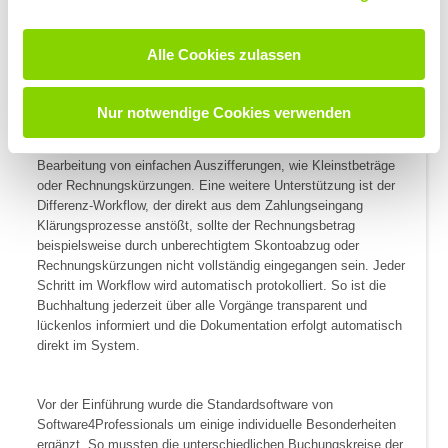
das Forderungsmanagement mit YAMBS zu automatisieren.
Mithilfe des Kommunikations- und Monitoring-Tools
YAMBS.Forderungsmanagement lassen sich offene Posten
Alle Cookies zulassen
steuern und überwachen. Anstatt eines manuellen
Klärungsprozesses per Telefon oder E-Mail startet die Lösung
®
einen abteilungsübergreifenden Klärungsworkflow in SAP
aus
Nur notwendige Cookies verwenden
der Debitoren-Einzelpostenliste. Zusätzlich unterstützt der
Ausbuchungsworkflow die Debitorenbuchhaltung in der
Bearbeitung von einfachen Auszifferungen, wie Kleinstbeträge
oder Rechnungskürzungen. Eine weitere Unterstützung ist der
Differenz-Workflow, der direkt aus dem Zahlungseingang
Klärungsprozesse anstößt, sollte der Rechnungsbetrag
beispielsweise durch unberechtigtem Skontoabzug oder
Rechnungskürzungen nicht vollständig eingegangen sein. Jeder
Schritt im Workflow wird automatisch protokolliert. So ist die
Buchhaltung jederzeit über alle Vorgänge transparent und
lückenlos informiert und die Dokumentation erfolgt automatisch
direkt im System.
Vor der Einführung wurde die Standardsoftware von
Software4Professionals um einige individuelle Besonderheiten
ergänzt. So mussten die unterschiedlichen Buchungskreise der