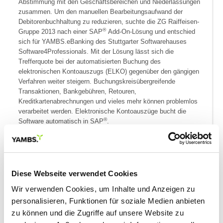
Abstimmung mit den Geschäftsbereichen und Niederlassungen
zusammen. Um den manuellen Bearbeitungsaufwand der
Debitorenbuchhaltung zu reduzieren, suchte die ZG Raiffeisen-
®
Gruppe 2013 nach einer SAP
Add-On-Lösung und entschied
sich für YAMBS.eBanking des Stuttgarter Softwarehauses
Software4Professionals. Mit der Lösung lässt sich die
Trefferquote bei der automatisierten Buchung des
elektronischen Kontoauszugs (ELKO) gegenüber den gängigen
Verfahren weiter steigern. Buchungskreisübergreifende
Transaktionen, Bankgebühren, Retouren,
Kreditkartenabrechnungen und vieles mehr können problemlos
verarbeitet werden. Elektronische Kontoauszüge bucht die
®
Software automatisch in SAP
.
Trefferquote von über 80 Prozent und einfache Handhabung
überzeugt
Diese Webseite verwendet Cookies
„Uns hat vor allem die hohe Automatisierungsquote von über 80
Prozent überzeugt und die Tatsache, dass die Software direkt
Wir verwenden Cookies, um Inhalte und Anzeigen zu
im Fachbereich eingerichtet und gepflegt werden kann“,
personalisieren, Funktionen für soziale Medien anbieten
berichtet Laura Selter, Teamleiterin Debitoren- und
zu können und die Zugriffe auf unsere Website zu
Kreditmanagement der ZG-Gruppe. YAMBS.eBanking wurde