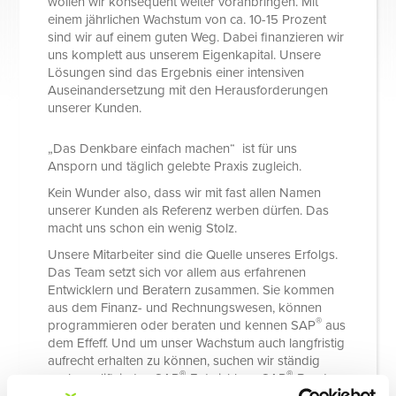
wollen wir konsequent weiter voranbringen. Mit
einem jährlichen Wachstum von ca. 10-15 Prozent
sind wir auf einem guten Weg. Dabei finanzieren wir
uns komplett aus unserem Eigenkapital. Unsere
Lösungen sind das Ergebnis einer intensiven
Auseinandersetzung mit den Herausforderungen
unserer Kunden.
„Das Denkbare einfach machen“ ist für uns
Ansporn und täglich gelebte Praxis zugleich.
Kein Wunder also, dass wir mit fast allen Namen
unserer Kunden als Referenz werben dürfen. Das
macht uns schon ein wenig Stolz.
Unsere Mitarbeiter sind die Quelle unseres Erfolgs.
Das Team setzt sich vor allem aus erfahrenen
Entwicklern und Beratern zusammen. Sie kommen
aus dem Finanz- und Rechnungswesen, können
®
programmieren oder beraten und kennen SAP
aus
dem Effeff. Und um unser Wachstum auch langfristig
aufrecht erhalten zu können, suchen wir ständig
®
®
nach qualifizierten SAP
-Entwicklern, SAP
-Beratern
und Vertriebsmitarbeitern.