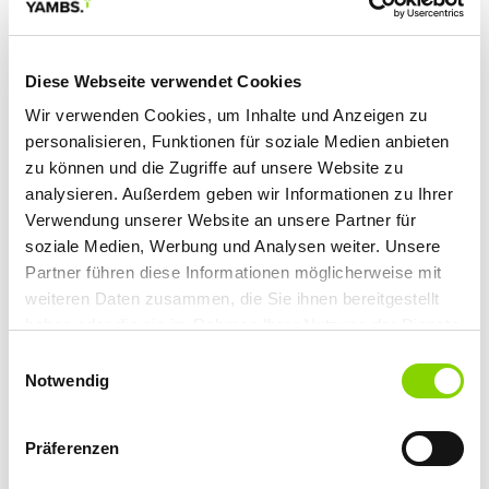
Diese Webseite verwendet Cookies
UNSERE BENEFITS
Wir verwenden Cookies, um Inhalte und Anzeigen zu
personalisieren, Funktionen für soziale Medien anbieten
zu können und die Zugriffe auf unsere Website zu
analysieren. Außerdem geben wir Informationen zu Ihrer
» Unbefristete Arbeitsverträge
Verwendung unserer Website an unsere Partner für
» Hohe Eigenverantwortung
soziale Medien, Werbung und Analysen weiter. Unsere
» Strukturiertes Onboarding
Partner führen diese Informationen möglicherweise mit
» Kostenlose Getränke
weiteren Daten zusammen, die Sie ihnen bereitgestellt
» Attraktives Gehaltspaket
haben oder die sie im Rahmen Ihrer Nutzung der Dienste
» Gefördertes Gesundheitsprogramm
gesammelt haben. Sie geben Einwilligung zu unseren
Einwilligungsauswahl
Cookies, wenn Sie unsere Webseite weiterhin nutzen.
» Flexible Arbeitszeitmodelle auf Vertrauensbasis
Notwendig
» Mitspracherecht bei strategischen
Entscheidungen
Präferenzen