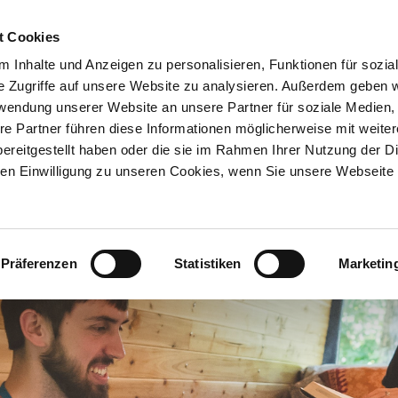
t Cookies
UNTERNEHMEN
AKTUELLES
 Inhalte und Anzeigen zu personalisieren, Funktionen für sozia
e Zugriffe auf unsere Website zu analysieren. Außerdem geben w
rwendung unserer Website an unsere Partner für soziale Medien
N
SERVICE & KNOWHOW
NEWSLETTERANMELDUNG
re Partner führen diese Informationen möglicherweise mit weite
ereitgestellt haben oder die sie im Rahmen Ihrer Nutzung der D
n Einwilligung zu unseren Cookies, wenn Sie unsere Webseite 
ne-Bewerbung
Mitarbeiterstimmen
Präferenzen
Statistiken
Marketin