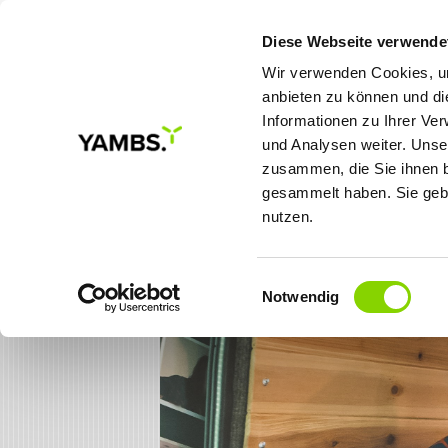
Diese Webseite verwende
Wir verwenden Cookies, um
anbieten zu können und di
Informationen zu Ihrer Ve
MEINE ZIELE
LÖSUNGE
und Analysen weiter. Unse
zusammen, die Sie ihnen b
gesammelt haben. Sie gebe
Karriere
Stellenangebote
Onli
nutzen.
Einwilligungsauswahl
Notwendig