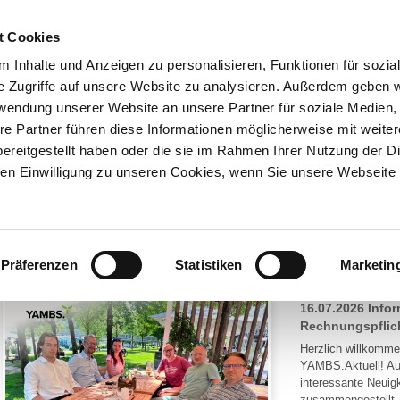
t Cookies
UNTERNEHMEN
AKTUELLES
 Inhalte und Anzeigen zu personalisieren, Funktionen für sozia
e Zugriffe auf unsere Website zu analysieren. Außerdem geben w
rwendung unserer Website an unsere Partner für soziale Medien
UNGEN
SERVICE & KNOWHOW
NEWSLETTERANM
re Partner führen diese Informationen möglicherweise mit weite
ereitgestellt haben oder die sie im Rahmen Ihrer Nutzung der D
n Einwilligung zu unseren Cookies, wenn Sie unsere Webseite 
terübersicht
Newsletter
Präferenzen
Statistiken
Marketin
16.07.2026
Infor
Rechnungspflich
Herzlich willkomm
YAMBS.Aktuell! Au
interessante Neuigk
zusammengestellt. 