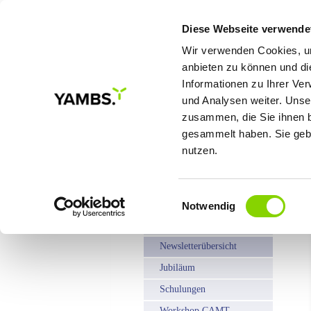
Diese Webseite verwende
Wir verwenden Cookies, um
anbieten zu können und di
Informationen zu Ihrer Ve
MEINE ZIELE
LÖS
und Analysen weiter. Unse
zusammen, die Sie ihnen b
gesammelt haben. Sie gebe
Sie sind hier:
Startseite
/
Aktuelles
/ Newslet
nutzen.
Einwilligungsauswahl
Newsübersicht
Notwendig
News Archiv
Newsletterübersicht
Jubiläum
Schulungen
Workshop CAMT