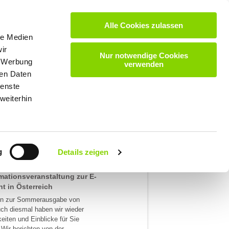
Alle Cookies zulassen
VIDEOS
DOWNLOADS
KARRIERE
KONTAKT
le Medien
ir
Nur notwendige Cookies
, Werbung
verwenden
ELDUNG
ren Daten
ienste
weiterhin
g
Details zeigen
mationsveranstaltung zur E-
t in Österreich
en zur Sommerausgabe von
ch diesmal haben wir wieder
eiten und Einblicke für Sie
Wir berichten von der