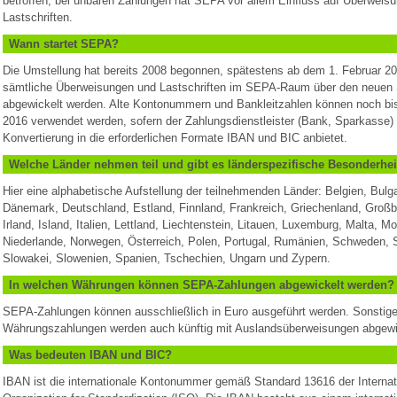
betroffen, bei unbaren Zahlungen hat SEPA vor allem Einfluss auf Überweis
Lastschriften.
Wann startet SEPA?
Die Umstellung hat bereits 2008 begonnen, spätestens ab dem 1. Februar 
sämtliche Überweisungen und Lastschriften im SEPA-Raum über den neuen 
abgewickelt werden. Alte Kontonummern und Bankleitzahlen können noch bi
2016 verwendet werden, sofern der Zahlungsdienstleister (Bank, Sparkasse) 
Konvertierung in die erforderlichen Formate IBAN und BIC anbietet.
Welche Länder nehmen teil und gibt es länderspezifische Besonderhe
Hier eine alphabetische Aufstellung der teilnehmenden Länder: Belgien, Bulga
Dänemark, Deutschland, Estland, Finnland, Frankreich, Griechenland, Großbr
Irland, Island, Italien, Lettland, Liechtenstein, Litauen, Luxemburg, Malta, M
Niederlande, Norwegen, Österreich, Polen, Portugal, Rumänien, Schweden, 
Slowakei, Slowenien, Spanien, Tschechien, Ungarn und Zypern.
In welchen Währungen können SEPA-Zahlungen abgewickelt werden?
SEPA-Zahlungen können ausschließlich in Euro ausgeführt werden. Sonstig
Währungszahlungen werden auch künftig mit Auslandsüberweisungen abgewi
Was bedeuten IBAN und BIC?
IBAN ist die internationale Kontonummer gemäß Standard 13616 der Internat