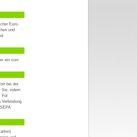
icher Euro-
chen und
nd
der ein zum
rt bei der
r Sie, indem
. Für
n Verbindung.
d SEPA
arten)