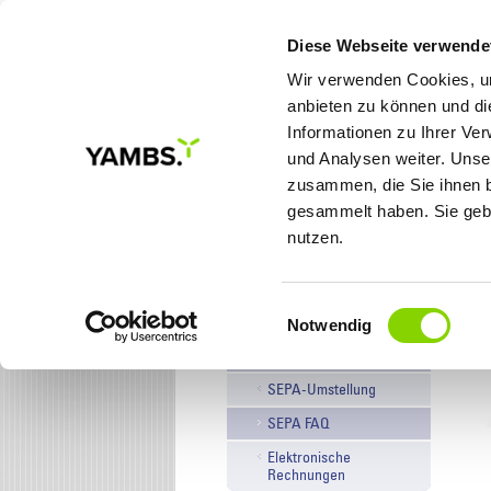
Diese Webseite verwende
Wir verwenden Cookies, um
anbieten zu können und di
Informationen zu Ihrer Ve
MEINE ZIELE
LÖSUNGE
und Analysen weiter. Unse
zusammen, die Sie ihnen b
gesammelt haben. Sie gebe
Sie sind hier:
Startseite
/
Service & Knowhow
nutzen.
Einwilligungsauswahl
Service
Notwendig
Knowhow
SEPA-Umstellung
SEPA FAQ
Elektronische
Rechnungen