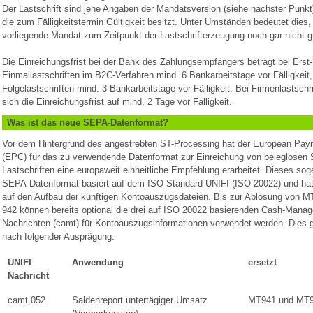
Der Lastschrift sind jene Angaben der Mandatsversion (siehe nächster Punkt
die zum Fälligkeitstermin Gültigkeit besitzt. Unter Umständen bedeutet dies
vorliegende Mandat zum Zeitpunkt der Lastschrifterzeugung noch gar nicht gül
Die Einreichungsfrist bei der Bank des Zahlungsempfängers beträgt bei Erst-
Einmallastschriften im B2C-Verfahren mind. 6 Bankarbeitstage vor Fälligkeit,
Folgelastschriften mind. 3 Bankarbeitstage vor Fälligkeit. Bei Firmenlastschri
sich die Einreichungsfrist auf mind. 2 Tage vor Fälligkeit.
Was ist das neue SEPA-Datenformat?
Vor dem Hintergrund des angestrebten ST-Processing hat der European Pay
(EPC) für das zu verwendende Datenformat zur Einreichung von beleglosen
Lastschriften eine europaweit einheitliche Empfehlung erarbeitet. Dieses so
SEPA-Datenformat basiert auf dem ISO-Standard UNIFI (ISO 20022) und hat
auf den Aufbau der künftigen Kontoauszugsdateien. Bis zur Ablösung von 
942 können bereits optional die drei auf ISO 20022 basierenden Cash-Mana
Nachrichten (camt) für Kontoauszugsinformationen verwendet werden. Dies 
nach folgender Ausprägung:
UNIFI
Anwendung
ersetzt
Nachricht
camt.052
Saldenreport untertägiger Umsatz
MT941 und MT