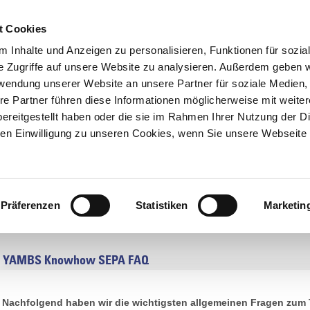
t Cookies
UNTERNEHMEN
AKTUELLES
 Inhalte und Anzeigen zu personalisieren, Funktionen für sozia
e Zugriffe auf unsere Website zu analysieren. Außerdem geben w
rwendung unserer Website an unsere Partner für soziale Medien
N
SERVICE & KNOWHOW
NEWSLETTERANMELDUNG
re Partner führen diese Informationen möglicherweise mit weite
ereitgestellt haben oder die sie im Rahmen Ihrer Nutzung der D
n Einwilligung zu unseren Cookies, wenn Sie unsere Webseite 
/
Knowhow
/ SEPA FAQ
Präferenzen
Statistiken
Marketin
YAMBS Knowhow SEPA FAQ
Nachfolgend haben wir die wichtigsten allgemeinen Fragen zum