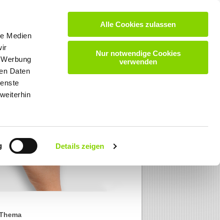
Alle Cookies zulassen
VIDEOS
DOWNLOADS
KARRIERE
KONTAKT
le Medien
ir
Nur notwendige Cookies
, Werbung
verwenden
ren Daten
ienste
weiterhin
g
Details zeigen
 Thema