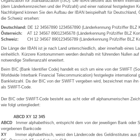
Organization for Standardization (ISO). Die IBAN besteht aus einem internati
(dem Länderkennzeichen und der Prüfzahl) und einer national festgelegten 
Nachfolgend können Sie den Aufbau der IBAN beispielhaft für Deutschland, 
die Schweiz ersehen:
Deutschland:
DE 12 34567890 1234567890 (Länderkennung Prüfziffer BLZ
Österreich:
AT 12 34567 89012345678 (Länderkennung Prüfziffer BLZ Ko
Schweiz:
CH 12 34567 890123456789 (Länderkennung Prüfziffer BLZ 
Die Länge der IBAN ist je nach Land unterschiedlich, aber innerhalb eines 
einheitlich. Kürzere Kontonummern werden deshalb mit führenden Nullen auf 
notwendige Stellenanzahl erweitert.
Beim BIC (Bank Identifier Code) handelt es sich um eine von der SWIFT (Soc
Worldwide Interbank Financial Telecommunication) festgelegte international g
Bankleitzahl. Da der BIC von der SWIFT vergeben wird, bezeichnet man ihn
als SWIFT-Code.
Der BIC oder SWIFT-Code besteht aus acht oder elf alphanumerischen Zeich
wie folgt untergliedert:
ABCD XY 12 345
ABCD
Immer alphabethisch, entspricht dem von der jeweiligen Bank oder 
vergebenen Bankcode
XY
Immer alphabethisch, weist den Ländercode des Geldinstitutes aus 