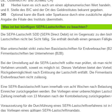
DE, Österreich AT und Schweiz CH)
12
Hierbei kann es sich auch um einen alphanumerischen Wert handeln. 
und 8. Stelle des BIC wird der Ort des Geldinstitutes bekannt gegeben.
345
Optional kann die Bank oder Sparkasse durch eine zusätzliche alph
Angabe die Filiale des Instituts übermitteln.
Was ist bei künftigen SEPA-Lastschriften zu beachten?
Die SEPA-Lastschrift SDD (SEPA Direct Debit) ist im Gegensatz zu den bish
Lastschriften nicht bei Sicht fällig. Sie enthält deshalb einen genauen Fälligk
Man unterscheidet strikt zwischen Basislastschriften für Endverbraucher (B
Firmenlastschriften bei Unternehmen (B2B).
Bei der Umstellung auf die SEPA-Lastschrift sollte man prüfen, ob man nich
Verfahren umstellt, soweit es möglich ist. Dieses Verfahren bietet den Vorteil
Rückgabemöglichkeit nach Einlösung der Lastschrift entfällt. Die Firmenlastsc
Endverbrauchern nicht zulässig.
Eine SEPA-Basislastschrift kann innerhalb von acht Wochen nach Belastun
Einreicher zurückgegeben werden. Bei Vorliegen einer unberechtigten Lastsch
Zahlung innerhalb von 13 Monaten nach der Kontobelastung zurückgegeben 
Voraussetzung für die Durchführung eines SEPA-Lastschriftverfahrens ist in 
das Vorliegen eines gültigen SEPA-Lastschriftmandats.