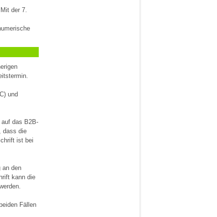
Mit der 7.
anumerische
erigen
eitstermin.
2C) und
t auf das B2B-
, dass die
hrift ist bei
g an den
rift kann die
werden.
beiden Fällen