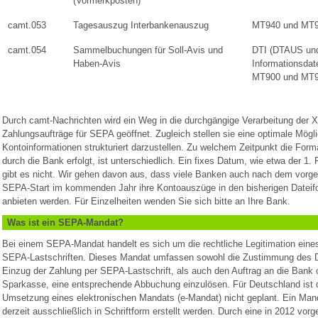
(Vormerkposten)
camt.053
Tagesauszug Interbankenauszug
MT940 und MT
camt.054
Sammelbuchungen für Soll-Avis und
DTI (DTAUS un
Haben-Avis
Informationsdate
MT900 und MT
Durch camt-Nachrichten wird ein Weg in die durchgängige Verarbeitung der 
Zahlungsaufträge für SEPA geöffnet. Zugleich stellen sie eine optimale Mögli
Kontoinformationen strukturiert darzustellen. Zu welchem Zeitpunkt die For
durch die Bank erfolgt, ist unterschiedlich. Ein fixes Datum, wie etwa der 1.
gibt es nicht. Wir gehen davon aus, dass viele Banken auch nach dem vorg
SEPA-Start im kommenden Jahr ihre Kontoauszüge in den bisherigen Dateif
anbieten werden. Für Einzelheiten wenden Sie sich bitte an Ihre Bank.
Was ist ein SEPA-Mandat?
Bei einem SEPA-Mandat handelt es sich um die rechtliche Legitimation eine
SEPA-Lastschriften. Dieses Mandat umfassen sowohl die Zustimmung des 
Einzug der Zahlung per SEPA-Lastschrift, als auch den Auftrag an die Bank 
Sparkasse, eine entsprechende Abbuchung einzulösen. Für Deutschland ist d
Umsetzung eines elektronischen Mandats (e-Mandat) nicht geplant. Ein Man
derzeit ausschließlich in Schriftform erstellt werden. Durch eine in 2012 v