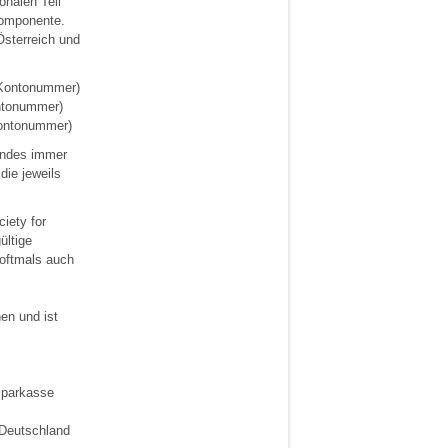
onalen Teil
Komponente.
Österreich und
 Kontonummer)
ntonummer)
Kontonummer)
Landes immer
die jeweils
iety for
ültige
 oftmals auch
en und ist
Sparkasse
(Deutschland