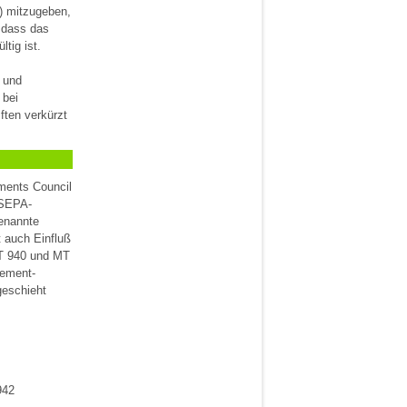
) mitzugeben,
, dass das
tig ist.
 und
 bei
ften verkürzt
ments Council
 SEPA-
genannte
 auch Einfluß
MT 940 und MT
gement-
geschieht
942