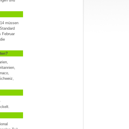
ungen und
2014 müssen
Standard
s Februar
die
iten?
rien,
itannien,
onaco,
Schweiz,
e
ckelt.
ional