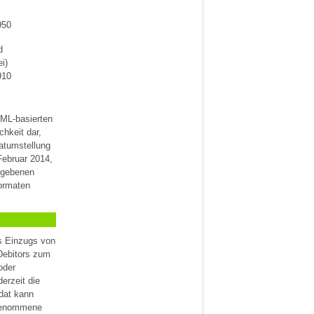
950
d
i)
910
XML-basierten
chkeit dar,
matumstellung
 Februar 2014,
egebenen
ormaten
s Einzugs von
Debitors zum
oder
erzeit die
dat kann
orgenommene