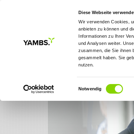
Diese Webseite verwende
Wir verwenden Cookies, um
anbieten zu können und di
Informationen zu Ihrer Ve
MEINE ZIELE
LÖSUNGE
und Analysen weiter. Unse
zusammen, die Sie ihnen b
gesammelt haben. Sie gebe
Karriere
Stellenangebote
Onli
nutzen.
Einwilligungsauswahl
Notwendig