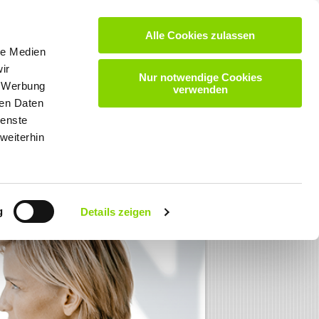
Alle Cookies zulassen
VIDEOS
DOWNLOADS
KARRIERE
KONTAKT
le Medien
ir
Nur notwendige Cookies
, Werbung
verwenden
ren Daten
ienste
weiterhin
g
Details zeigen