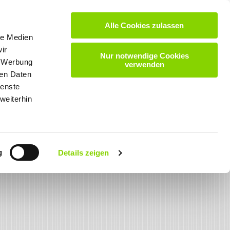
Alle Cookies zulassen
VIDEOS
DOWNLOADS
KARRIERE
KONTAKT
le Medien
ir
Nur notwendige Cookies
, Werbung
verwenden
ren Daten
ienste
weiterhin
g
Details zeigen