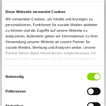
Diese Webseite verwendet Cookies
Wir verwenden Cookies, um Inhalte und Anzeigen zu
personalisieren, Funktionen für soziale Medien anbieten
CLAUDIA NAFZ
zu können und die Zugriffe auf unsere Website zu
analysieren. Außerdem geben wir Informationen zu Ihrer
„Ob mich die Spezialisierung meines Arbeitgebers nicht
Verwendung unserer Website an unsere Partner für
einenge, werde ich manchmal gefragt. Ganz im Gegenteil.
soziale Medien, Werbung und Analysen weiter. Unsere
Für mich war die Beschränkung auf ein zu eng gestecktes
Partner führen diese Informationen möglicherweise mit
Tätigkeitsfeld in einem großen Unternehmen der Grund,
weiteren Daten zusammen, die Sie ihnen bereitgestellt
den Arbeitgeber zu wechseln. Bei YAMBS ist es nicht so,
haben oder die sie im Rahmen Ihrer Nutzung der Dienste
dass man auf ein Tätigkeitsfeld beschränkt ist, im
gesammelt haben. Sie geben Einwilligung zu unseren
Einwilligungsauswahl
Gegenteil: Hier wird Eigenverantwortung großgeschrieben
Cookies, wenn Sie unsere Webseite weiterhin nutzen.
Notwendig
und man ist überall mit dabei.“
Fünf Gründe, weshalb mich die Spezialisierung meines
Arbeitgebers karrieretechnisch weiterbringt:
Präferenzen
Ich kratze mit meiner Tätigkeit nicht nur an der
Oberfläche, sondern dringe tief in die Materie ein.
Statistiken