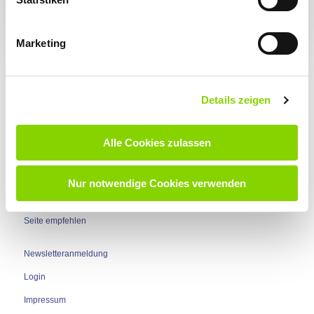
Ich kann mich mit meinen Ansprechpartnern aus dem
Finance-Bereich auf Augenhöhe unterhalten.
Marketing
Ich erfahre Wertschätzung für mein besonderes
Wissen, das nicht jeder parat hat.
Ich bin gut vernetzt mit anderen Spezialisten aus dem
Fachbereich.
Details zeigen
Ich bin eine Fachkraft und nicht ohne Weiteres zu
ersetzen.
Alle Cookies zulassen
Nur notwendige Cookies verwenden
Nach oben
Seite empfehlen
Newsletteranmeldung
Login
Impressum