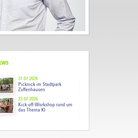
EWS
NEWS
31.07.2026
14.07.2026
Picknick im Stadtpark
Rückblick auf die
Zuffenhausen
AUSTRIAPRO-Veran
Wien
23.07.2026
01.07.2026
Kick-off-Workshop rund um
Neue Porträts für
das Thema KI