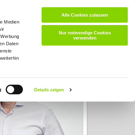
Alle Cookies zulassen
VIDEOS
DOWNLOADS
KARRIERE
KONTAKT
le Medien
ir
Nur notwendige Cookies
, Werbung
verwenden
ren Daten
ienste
weiterhin
g
Details zeigen