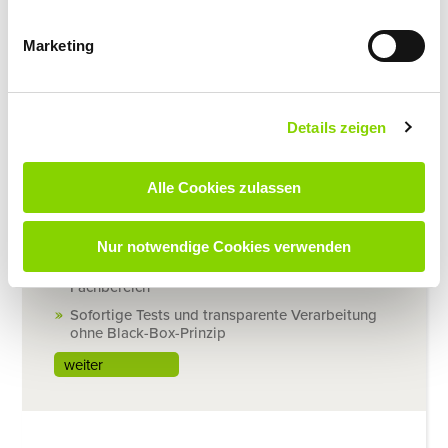
Abteilungsübergreifender Workflow ohne
Medienbrüche
Marketing
Transparente Dokumentation, lückenlose
Nachvollziehbarkeit aller Vorgänge
weiter
Details zeigen
YAMBS.smartPDF
Alle Cookies zulassen
PDF-Daten fehlerfrei auslesen – ganz ohne OCR
Nur notwendige Cookies verwenden
Einfache Konfiguration und Pflege direkt im
Fachbereich
Sofortige Tests und transparente Verarbeitung
ohne Black-Box-Prinzip
weiter