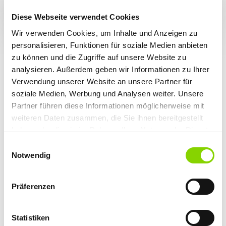
Integration mit YAMBS.eBanking
Diese Webseite verwendet Cookies
weiter
Wir verwenden Cookies, um Inhalte und Anzeigen zu
personalisieren, Funktionen für soziale Medien anbieten
zu können und die Zugriffe auf unsere Website zu
YAMBS.Konverter
analysieren. Außerdem geben wir Informationen zu Ihrer
Verwendung unserer Website an unsere Partner für
Erfüllt alle Vorgaben der EN 16931
soziale Medien, Werbung und Analysen weiter. Unsere
Verarbeitet Eingangs- und Ausgangsrechnungen
Partner führen diese Informationen möglicherweise mit
weiteren Daten zusammen, die Sie ihnen bereitgestellt
Einfache Installation in wenigen Tagen
haben oder die sie im Rahmen Ihrer Nutzung der Dienste
weiter
gesammelt haben. Sie geben Einwilligung zu unseren
Einwilligungsauswahl
Cookies, wenn Sie unsere Webseite weiterhin nutzen.
Notwendig
YAMBS.Forderungsmanagement
Präferenzen
Schnellere Klärung offener Posten und höhere
Liquidität
Statistiken