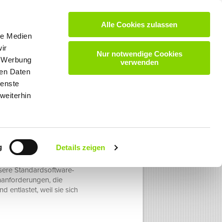
Alle Cookies zulassen
VIDEOS
DOWNLOADS
KARRIERE
KONTAKT
le Medien
ir
Nur notwendige Cookies
, Werbung
verwenden
ren Daten
ienste
weiterhin
xen Fällen zu
g
Details zeigen
sere Standardsoftware-
nanforderungen, die
 entlastet, weil sie sich