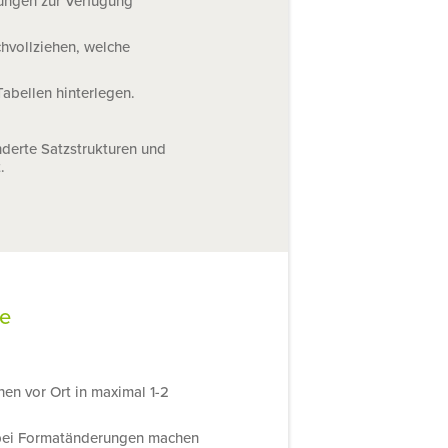
nungen zur Verfügung
chvollziehen, welche
abellen hinterlegen.
nderte Satzstrukturen und
.
de
hen vor Ort in maximal 1-2
e bei Formatänderungen machen