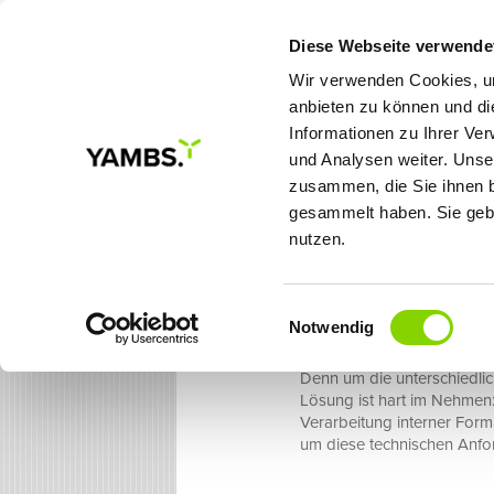
Diese Webseite verwende
Wir verwenden Cookies, um
anbieten zu können und di
Informationen zu Ihrer Ve
MEINE ZIELE
LÖSUNGE
und Analysen weiter. Unse
zusammen, die Sie ihnen b
gesammelt haben. Sie gebe
nutzen.
YAMBS.eBeleg
Einwilligungsauswahl
Belege mit YAMBS
Notwendig
Denn um die unterschiedli
Lösung ist hart im Nehmen:
Verarbeitung interner Forma
um diese technischen Anfo