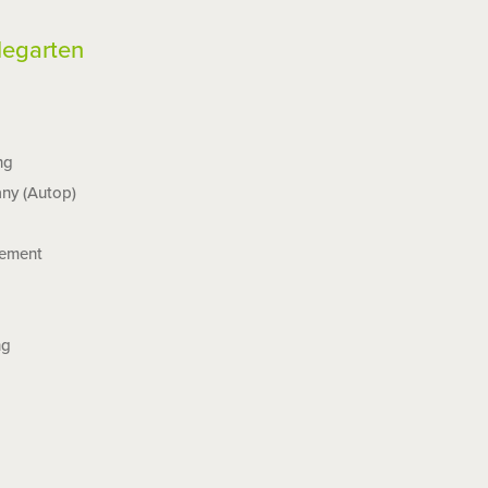
legarten
ng
ny (Autop)
gement
ng