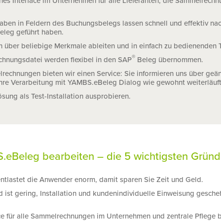
iches Interface im Unternehmen für alle Lieferanten, die Sammelrech
gaben in Feldern des Buchungsbelegs lassen schnell und effektiv na
eleg geführt haben.
h über beliebige Merkmale ableiten und in einfach zu bedienenden T
®
chnungsdatei werden flexibel in den SAP
Beleg übernommen.
lrechnungen bieten wir einen Service: Sie informieren uns über geä
s Ihre Verarbeitung mit YAMBS.eBeleg Dialog wie gewohnt weiterläuft
sung als Test-Installation ausprobieren.
.eBeleg bearbeiten – die 5 wichtigsten Grün
tlastet die Anwender enorm, damit sparen Sie Zeit und Geld.
 ist gering, Installation und kundenindividuelle Einweisung gesche
rface für alle Sammelrechnungen im Unternehmen und zentrale Pfleg