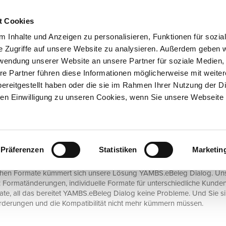
t Cookies
UNTERNEHMEN
AKTUELLES
 Inhalte und Anzeigen zu personalisieren, Funktionen für sozia
e Zugriffe auf unsere Website zu analysieren. Außerdem geben w
rwendung unserer Website an unsere Partner für soziale Medien
N
SERVICE & KNOWHOW
NEWSLETTERANMELDUNG
re Partner führen diese Informationen möglicherweise mit weite
ereitgestellt haben oder die sie im Rahmen Ihrer Nutzung der D
n Einwilligung zu unseren Cookies, wenn Sie unsere Webseite 
.eBeleg bearbeiten – wenden Sie sich komple
Präferenzen
Statistiken
Marketin
chen Formate kümmert sich unsere Lösung YAMBS.eBeleg Dialog. Un
 Formatänderungen, individuelle Formate für unterschiedliche Kunde
te, all das bereitet YAMBS.eBeleg Dialog keine Probleme. Und Sie sind
rderungen und die Kompatibilität nicht mehr kümmern müssen.