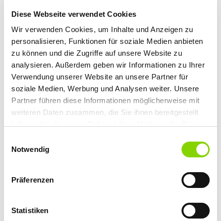
Niederlassung für Deutschland
Arnulfstraße 31
Diese Webseite verwendet Cookies
80636 München
Wir verwenden Cookies, um Inhalte und Anzeigen zu
Geltungsraum der Versicherung: weltweit
personalisieren, Funktionen für soziale Medien anbieten
zu können und die Zugriffe auf unsere Website zu
Verantwortlich für den Inhalt nach § 55 Abs. 2 RStV:
analysieren. Außerdem geben wir Informationen zu Ihrer
Verwendung unserer Website an unsere Partner für
Software4Professionals GmbH & Co. KG
Leitzstraße 45
soziale Medien, Werbung und Analysen weiter. Unsere
70469 Stuttgart
Partner führen diese Informationen möglicherweise mit
weiteren Daten zusammen, die Sie ihnen bereitgestellt
Streitschlichtung
haben oder die sie im Rahmen Ihrer Nutzung der Dienste
gesammelt haben. Sie geben Einwilligung zu unseren
Die Europäische Kommission stellt eine Plattform zur Online-
Einwilligungsauswahl
Streitbeilegung (OS) bereit:
Cookies, wenn Sie unsere Webseite weiterhin nutzen.
Notwendig
https://ec.europa.eu/consumers/odr
.
Unsere E-Mail-Adresse finden Sie oben im Impressum.
Wir sind nicht bereit oder verpflichtet, an
Präferenzen
Streitbeilegungsverfahren vor einer
Verbraucherschlichtungsstelle teilzunehmen.
Statistiken