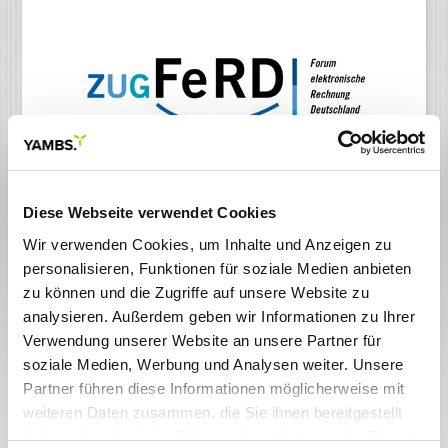
Rechnungen im ZUGFeRD-Format verarbeiten -
Diese Webseite verwendet Cookies
einfach und unkompliziert
Wir verwenden Cookies, um Inhalte und Anzeigen zu
Den elektronischen Rechnungen gehört die Zukunft - und PDF-
personalisieren, Funktionen für soziale Medien anbieten
Rechnungen zu verarbeiten liegt im Trend. In diesem
Zusammenhang wurde die Organisation FeRD, eine nationale
zu können und die Zugriffe auf unsere Website zu
Plattform von Verbänden, Ministerien und Unternehmen zur
analysieren. Außerdem geben wir Informationen zu Ihrer
Förderung der elektronischen Rechnung in Deutschland
Verwendung unserer Website an unsere Partner für
gegründet. Hieraus entstanden ist das neuartige Format
soziale Medien, Werbung und Analysen weiter. Unsere
ZUGFeRD (Zentraler User Guide des Forums elektronische
Rechnung Deutschland), welches den Austausch strukturierter
Partner führen diese Informationen möglicherweise mit
Daten zwischen Rechnungssteller und -empfänger ermöglicht.
weiteren Daten zusammen, die Sie ihnen bereitgestellt
ZUGFeRD-konforme Rechnungen sollen einen schnellen,
haben oder die sie im Rahmen Ihrer Nutzung der Dienste
komfortablen und einfachen Transfer von elektronischen