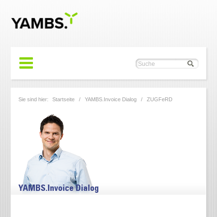
Sie sind hier:
Startseite
/
YAMBS.Invoice Dialog
/ ZUGFeRD
YAMBS.Invoice Dialog