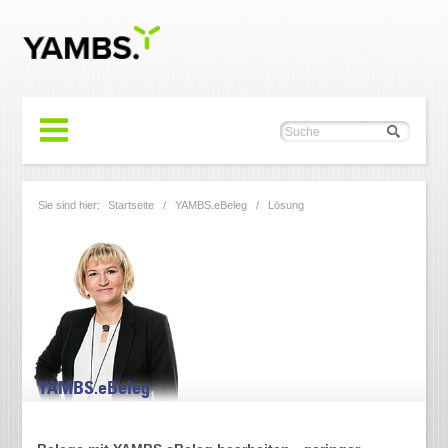
Sie sind hier:
Startseite
/
YAMBS.eBeleg
/ Lösung
YAMBS.eBeleg