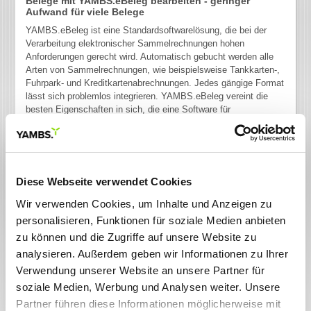
Belege mit YAMBS.eBeleg bearbeiten - geringer
Aufwand für viele Belege
YAMBS.eBeleg ist eine Standardsoftwarelösung, die bei der
Verarbeitung elektronischer Sammelrechnungen hohen
Anforderungen gerecht wird. Automatisch gebucht werden alle
Arten von Sammelrechnungen, wie beispielsweise Tankkarten-,
Fuhrpark- und Kreditkartenabrechnungen. Jedes gängige Format
lässt sich problemlos integrieren. YAMBS.eBeleg vereint die
besten Eigenschaften in sich, die eine Software für
Finanzbuchhaltung haben kann: Offenheit, Flexibilität und einen
hohen Automatisierungsgrad. Profitieren Sie davon, dass in
YAMBS.eBeleg der gesammelte Erfahrungsschatz aus einer
großen Zahl von Produktinstallationen unserer YAMBS-Suite
gebündelt ist.
Diese Webseite verwendet Cookies
Wir verwenden Cookies, um Inhalte und Anzeigen zu
Belege mit YAMBS.eBeleg bearbeiten - Ihre Vorteile:
personalisieren, Funktionen für soziale Medien anbieten
Die Software bietet hohe Automatisierung bei großer
zu können und die Zugriffe auf unsere Website zu
Flexibilität.
analysieren. Außerdem geben wir Informationen zu Ihrer
Es besteht ein einheitliches Interface im Unternehmen für alle
Verwendung unserer Website an unsere Partner für
Lieferanten, die Sammelrechnungen zur Verfügung stellen
soziale Medien, Werbung und Analysen weiter. Unsere
können.
Partner führen diese Informationen möglicherweise mit
Äußerst detaillierte Angaben in Feldern des Buchungsbelegs