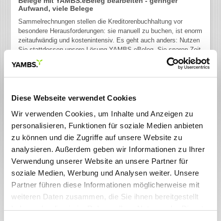
Belege mit YAMBS.eBeleg bearbeiten - geringer
Aufwand, viele Belege
Sammelrechnungen stellen die Kreditorenbuchhaltung vor
besondere Herausforderungen: sie manuell zu buchen, ist enorm
zeitaufwändig und kostenintensiv. Es geht auch anders: Nutzen
Sie stattdessen unsere Lösung YAMBS.eBeleg. Sie sparen Zeit
und Geld, schöpfen Lieferantenskonti optimal aus, können
Belege flexibel kontieren und kennen stets den aktuellen
Liquiditätsstatus. YAMBS.eBeleg wird Ihr einheitliches Interface
für alle elektronischen Sammelrechnungen im Unternehmen
sein. Darüber hinaus lässt sich YAMBS.eBeleg auch in unsere
Diese Webseite verwendet Cookies
Lösung YAMBS.Invoice Dialog integrieren.
Wir verwenden Cookies, um Inhalte und Anzeigen zu
Mit Hilfe von YAMBS.eBeleg gelangen elektronische
personalisieren, Funktionen für soziale Medien anbieten
Sammelrechnungen aller Art automatisch und in elektronischer
zu können und die Zugriffe auf unsere Website zu
®
Form in Ihr SAP
System. Von dort werden sie den
verschiedenen Kostenstellen und Kreditorenkonten zugeordnet.
analysieren. Außerdem geben wir Informationen zu Ihrer
Verwendung unserer Website an unsere Partner für
Belege mit YAMBS.eBeleg bearbeiten - Ihre Vorteile:
soziale Medien, Werbung und Analysen weiter. Unsere
Buchen Sie eine Sammelrechnung in einer Gesamtsumme auf
ein Kreditorenkonto.
Partner führen diese Informationen möglicherweise mit
weiteren Daten zusammen, die Sie ihnen bereitgestellt
Aus einer Sammelrechnungsdatei können Sie den Text flexibel
®
in den SAP
Beleg übernehmen.
haben oder die sie im Rahmen Ihrer Nutzung der Dienste
gesammelt haben. Sie geben Einwilligung zu unseren
Verbucht werden Abrechnungen für Mobiltelefone,