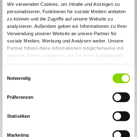
Saldo
Wir verwenden Cookies, um Inhalte und Anzeigen zu
Nicht immer werden Rechnungen in voller Höhe beglichen. Die
personalisieren, Funktionen für soziale Medien anbieten
Gründe dafür können vielfältig sein. Sie herauszufinden, ist
zu können und die Zugriffe auf unsere Website zu
häufig langwierig. Hier setzt die Workflow-Funktion von
analysieren. Außerdem geben wir Informationen zu Ihrer
YAMBS.eBanking Dialog an: Bei einer Abweichung wird sofort
ein Workflow angestoßen. Der zuständige Kundenbetreuer erhält
Verwendung unserer Website an unsere Partner für
eine E-Mail mit einem Link zum YAMBS Portal. Dort lässt sich
soziale Medien, Werbung und Analysen weiter. Unsere
der Vorgang zur Aufklärung der Zahlungsdifferenz einsehen und
Partner führen diese Informationen möglicherweise mit
erledigen. Damit entfällt ein Hin und Her per E-Mail, Fax oder
Telefon. Wenn nötig, werden Ansprechpartner aus anderen
weiteren Daten zusammen, die Sie ihnen bereitgestellt
Fachbereichen automatisch informiert und können sofort
haben oder die sie im Rahmen Ihrer Nutzung der Dienste
reagieren.
gesammelt haben. Sie geben Einwilligung zu unseren
Einwilligungsauswahl
Cookies, wenn Sie unsere Webseite weiterhin nutzen.
Notwendig
Präferenzen
Statistiken
Marketing