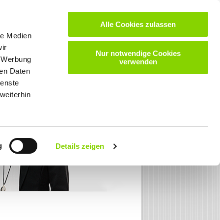
Alle Cookies zulassen
VIDEOS
DOWNLOADS
KARRIERE
KONTAKT
le Medien
ir
Nur notwendige Cookies
, Werbung
verwenden
ren Daten
ienste
weiterhin
g
Details zeigen