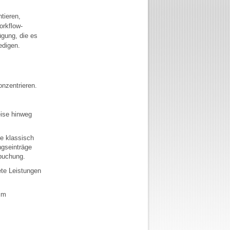
tieren,
orkflow-
ügung, die es
edigen.
nzentrieren.
eise hinweg
e klassisch
ngseinträge
lbuchung.
te Leistungen
im