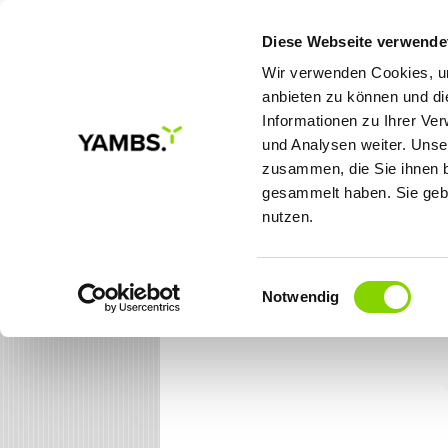
Diese Webseite verwende
Wir verwenden Cookies, um
anbieten zu können und di
Informationen zu Ihrer Ve
MEINE ZIELE
LÖSUNGE
und Analysen weiter. Unse
zusammen, die Sie ihnen b
gesammelt haben. Sie gebe
Sie sind hier:
Startseite
/ YAMBS.eBeleg Dial
nutzen.
Einwilligungsauswahl
Notwendig