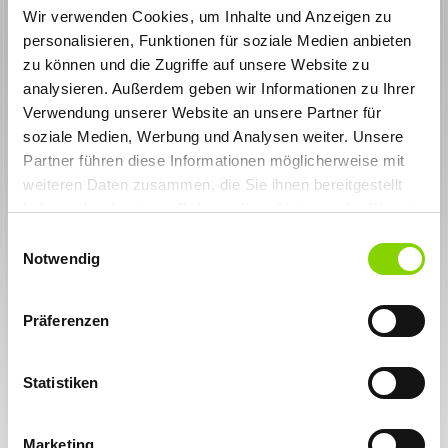
Avise mit YAMBS.Avise bearbeiten - die 5 wichtigsten
Wir verwenden Cookies, um Inhalte und Anzeigen zu
Gründe
personalisieren, Funktionen für soziale Medien anbieten
Die manuelle Datenerfassung entfällt – dies steigert die
Effizienz ganz erheblich.
zu können und die Zugriffe auf unsere Website zu
analysieren. Außerdem geben wir Informationen zu Ihrer
Sie nutzen eine komfortable Eingabemaske für die
Nachbearbeitung einzelner Positionen beispielsweise bei
Verwendung unserer Website an unsere Partner für
Mengen- und Preisabweichungen.
soziale Medien, Werbung und Analysen weiter. Unsere
Das Programm lässt sich durch parametrisierte
Partner führen diese Informationen möglicherweise mit
Tabelleneinträge sehr einfach anpassen.
weiteren Daten zusammen, die Sie ihnen bereitgestellt
Die Pflege des Moduls erfolgt direkt im Fachbereich.
haben oder die sie im Rahmen Ihrer Nutzung der Dienste
Sie können PDF-Avise ohne vorgelagerten OCR-Bereich
gesammelt haben. Sie geben Einwilligung zu unseren
Einwilligungsauswahl
verarbeiten.
Cookies, wenn Sie unsere Webseite weiterhin nutzen.
Notwendig
weiter
Präferenzen
Statistiken
Marketing