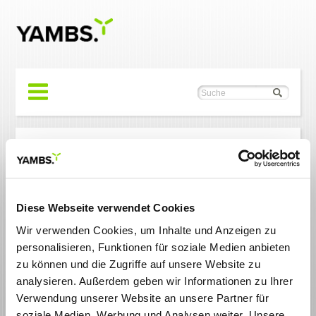
Sie sind hier:
Startseite
/
Kontakt
Anmeldebestätigung
Diese Webseite verwendet Cookies
Vielen Dank für Ihre Anmeldung. Wir freuen uns sehr über Ihre
Wir verwenden Cookies, um Inhalte und Anzeigen zu
Teilnahme.
personalisieren, Funktionen für soziale Medien anbieten
Sie erhalten in Kürze eine E-Mail zur Bestätigung von uns.
zu können und die Zugriffe auf unsere Website zu
Sollten Sie keine E-Mail von uns erhalten, setzen Sie sich bitte
analysieren. Außerdem geben wir Informationen zu Ihrer
mit uns in Verbindung (Ansprechpartner: Herr Simon Bolta, per
Verwendung unserer Website an unsere Partner für
simon.bolta(at)yambs.eu
E-Mail unter
oder telefonisch
soziale Medien, Werbung und Analysen weiter. Unsere
unter +49 (0) 711 / 47 04 09 - 51).