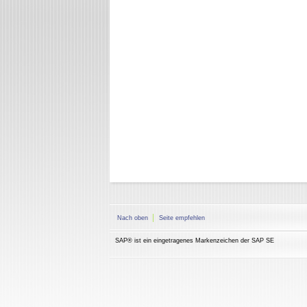
Nach oben
Seite empfehlen
SAP® ist ein eingetragenes Markenzeichen der SAP SE