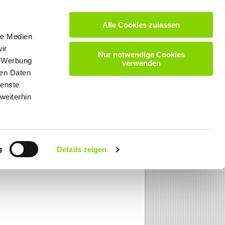
Alle Cookies zulassen
VIDEOS
DOWNLOADS
KARRIERE
KONTAKT
le Medien
ir
Nur notwendige Cookies
, Werbung
verwenden
ren Daten
ienste
weiterhin
g
Details zeigen