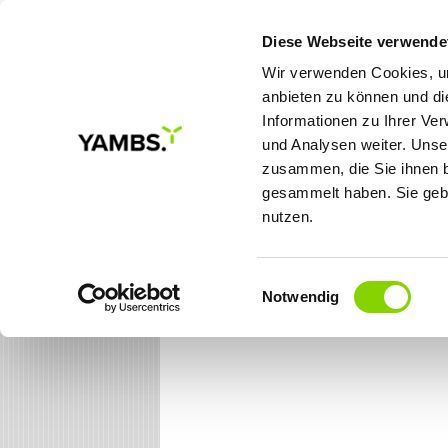
Diese Webseite verwende
Wir verwenden Cookies, um
anbieten zu können und di
Informationen zu Ihrer Ve
MEINE ZIELE
LÖSUNGE
und Analysen weiter. Unse
zusammen, die Sie ihnen b
gesammelt haben. Sie gebe
Sie sind hier:
Startseite
nutzen.
Einwilligungsauswahl
Notwendig