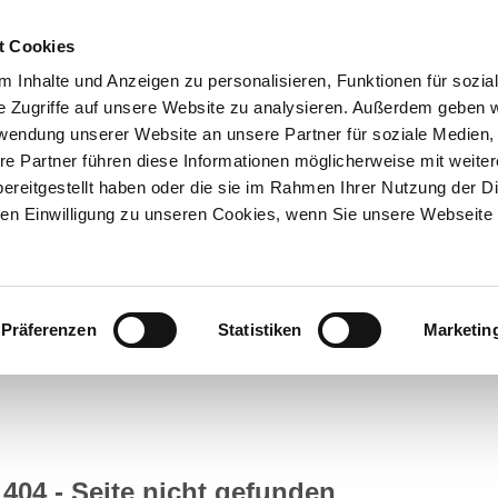
t Cookies
UNTERNEHMEN
AKTUELLES
 Inhalte und Anzeigen zu personalisieren, Funktionen für sozia
e Zugriffe auf unsere Website zu analysieren. Außerdem geben w
rwendung unserer Website an unsere Partner für soziale Medien
N
SERVICE & KNOWHOW
NEWSLETTERANMELDUNG
re Partner führen diese Informationen möglicherweise mit weite
ereitgestellt haben oder die sie im Rahmen Ihrer Nutzung der D
n Einwilligung zu unseren Cookies, wenn Sie unsere Webseite 
Präferenzen
Statistiken
Marketin
404 - Seite nicht gefunden