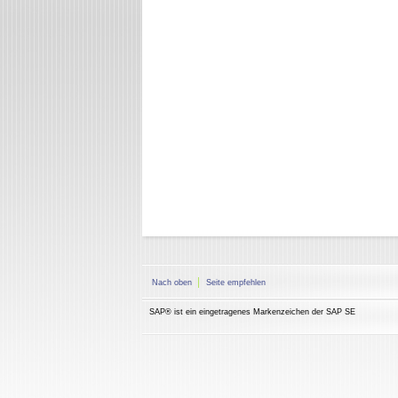
Nach oben
Seite empfehlen
SAP® ist ein eingetragenes Markenzeichen der SAP SE