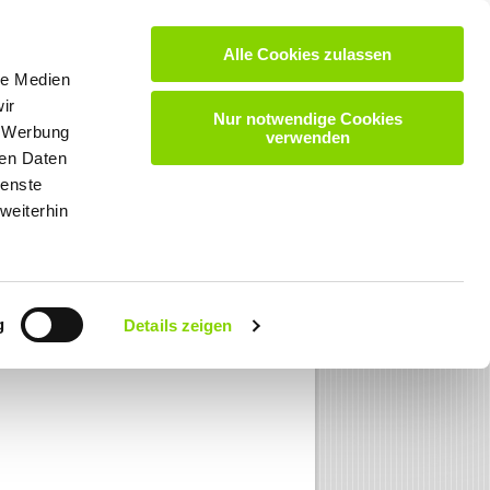
Alle Cookies zulassen
VIDEOS
DOWNLOADS
KARRIERE
KONTAKT
le Medien
ir
Nur notwendige Cookies
, Werbung
verwenden
ren Daten
ienste
weiterhin
g
Details zeigen