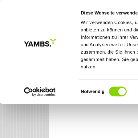
Diese Webseite verwende
Wir verwenden Cookies, um
anbieten zu können und di
Informationen zu Ihrer Ve
MEINE ZIELE
LÖSUNGE
und Analysen weiter. Unse
zusammen, die Sie ihnen b
gesammelt haben. Sie gebe
Sie sind hier:
Startseite
/ 404
nutzen.
Einwilligungsauswahl
Notwendig