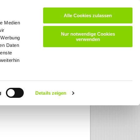
Alle Cookies zulassen
VIDEOS
DOWNLOADS
KARRIERE
KONTAKT
le Medien
ir
Nur notwendige Cookies
, Werbung
verwenden
ren Daten
ienste
weiterhin
g
Details zeigen