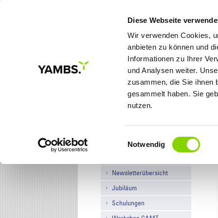
Diese Webseite verwende
Wir verwenden Cookies, um
anbieten zu können und di
Informationen zu Ihrer Ve
MEINE ZIELE
LÖSUNGE
und Analysen weiter. Unse
zusammen, die Sie ihnen b
gesammelt haben. Sie gebe
Sie sind hier:
Startseite
/
Aktuelles
/
Newsü
nutzen.
Einwilligungsauswahl
Newsübersicht
Notwendig
News Archiv
Newsletterübersicht
Jubiläum
Schulungen