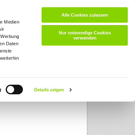
Alle Cookies zulassen
VIDEOS
DOWNLOADS
KARRIERE
KONTAKT
le Medien
ir
Nur notwendige Cookies
, Werbung
verwenden
ren Daten
ienste
weiterhin
g
Details zeigen