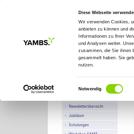
Diese Webseite verwende
Wir verwenden Cookies, um
anbieten zu können und di
Informationen zu Ihrer Ve
MEINE ZIELE
LÖSUNGE
und Analysen weiter. Unse
zusammen, die Sie ihnen b
gesammelt haben. Sie gebe
Sie sind hier:
Startseite
/
Aktuelles
/
Newsü
nutzen.
Einwilligungsauswahl
Newsübersicht
Notwendig
News Archiv
Newsletterübersicht
Jubiläum
Schulungen