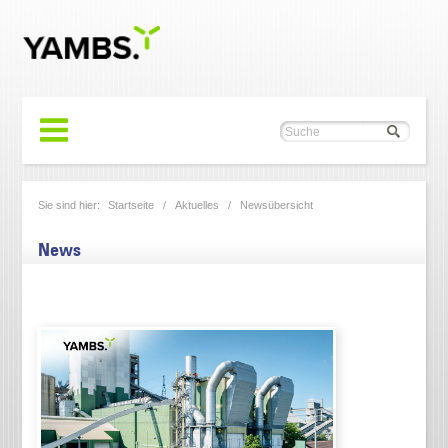
Sie sind hier:
Startseite
/
Aktuelles
/
Newsübersicht
News