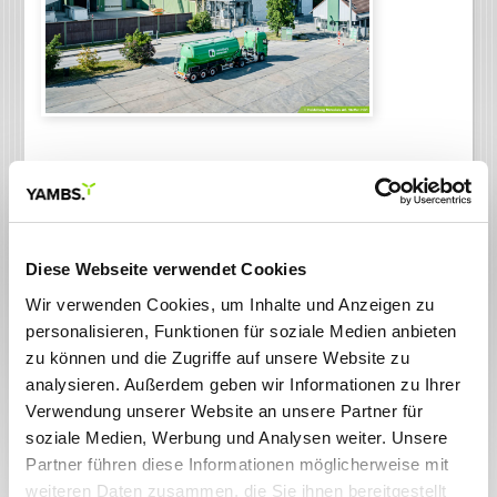
Zurück zur Übersicht
24.09.2025
YAMBS begleitet Heidelberg Materials
AG bei Wechsel auf SAP S/4HANA®
Diese Webseite verwendet Cookies
Stuttgart, (23.09.2025) –
Die Heidelberg Materials AG zählt
weltweit zu den größten Baustoffunternehmen. Der Konzern
Wir verwenden Cookies, um Inhalte und Anzeigen zu
hat fast alle debitorischen Softwarelösungen aus der
personalisieren, Funktionen für soziale Medien anbieten
YAMBS Suite im Einsatz und hat diese nun mit
zu können und die Zugriffe auf unsere Website zu
Unterstützung aus dem YAMBS-Team erfolgreich in SAP
analysieren. Außerdem geben wir Informationen zu Ihrer
®
S/4HANA
produktiv gesetzt.
Verwendung unserer Website an unsere Partner für
Seit fast 15 Jahren nutzt Heidelberg Materials YAMBS.eBanking
soziale Medien, Werbung und Analysen weiter. Unsere
mit debitorischem Workflow. 2016 kamen ein zusätzlicher
Partner führen diese Informationen möglicherweise mit
Workflow für Forderungsausbuchungen und ein
Klärungsworkflow sowie fünf Jahre später YAMBS.Avise und
weiteren Daten zusammen, die Sie ihnen bereitgestellt