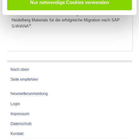
Nur notwendige Cookies verwenden
haben“.
Herzlichen Glückwunsch auch vom gesamten YAMBS-Team an
Heidelberg Materials für die erfolgreiche Migration nach SAP
®
S/4HANA
.
Nach oben
Seite empfehlen
Newsletteranmeldung
Login
Impressum
Datenschutz
Kontakt