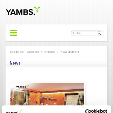
Sie sind hier:
Startseite
/
Aktuelles
/
Newsübersicht
News