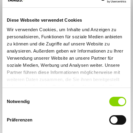
Diese Webseite verwendet Cookies
Wir verwenden Cookies, um Inhalte und Anzeigen zu
personalisieren, Funktionen für soziale Medien anbieten
zu können und die Zugriffe auf unsere Website zu
Zurück zur Übersicht
analysieren. Außerdem geben wir Informationen zu Ihrer
Verwendung unserer Website an unsere Partner für
09.03.2026
Typisch schwäbisch: YAMBS in der
soziale Medien, Werbung und Analysen weiter. Unsere
Besenwirtschaft
Partner führen diese Informationen möglicherweise mit
Vor Kurzem waren wir mit zehn Kolleginnen und
weiteren Daten zusammen, die Sie ihnen bereitgestellt
Kollegen in der Besenwirtschaft Nerz in Stuttgart-
Hofen zu Gast. Auf den Tisch kamen echte
haben oder die sie im Rahmen Ihrer Nutzung der Dienste
schwäbische Klassiker: Siedfleisch, Schlachtplatte,
gesammelt haben. Sie geben Einwilligung zu unseren
Einwilligungsauswahl
Ripple, Blutwurst und natürlich Sauerkraut – deftiger
Cookies, wenn Sie unsere Webseite weiterhin nutzen.
Notwendig
geht’s kaum!
Die Wirtin mit ihrem ausgeprägten schwäbischen Dialekt sorgte
nicht nur kulinarisch für ein authentisches Erlebnis – bei dem
Präferenzen
einen oder anderen Ausdruck mussten wir allerdings ganz genau
hinhören. Nebenbei erzählte sie Spannendes über den