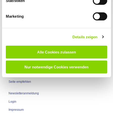
Statistiken
„Kochen“ stammt von der Besitzerfamilie Koch, „Bas“ bedeutet
im Schwäbischen Kusine. Genau dieses familiäre Gefühl spürt
man dort sofort.
Marketing
Für uns war es ein rundum gelungener Abend mit leckerem
Essen, spannenden Gesprächen und einem Team, das einfach
gerne zusammen ist.
Details zeigen
Wir freuen uns schon aufs nächste Mal!
Alle Cookies zulassen
Nur notwendige Cookies verwenden
Nach oben
Seite empfehlen
Newsletteranmeldung
Login
Impressum