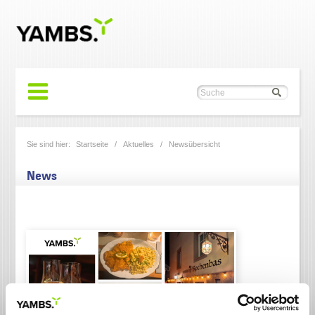
Sie sind hier:
Startseite
/
Aktuelles
/
Newsübersicht
News