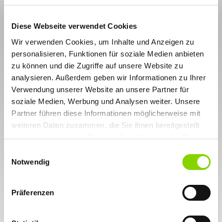
Diese Webseite verwendet Cookies
Wir verwenden Cookies, um Inhalte und Anzeigen zu
personalisieren, Funktionen für soziale Medien anbieten
zu können und die Zugriffe auf unsere Website zu
analysieren. Außerdem geben wir Informationen zu Ihrer
Zurück zur Übersicht
Verwendung unserer Website an unsere Partner für
20.11.2025
Teamabend in der Weinstube
soziale Medien, Werbung und Analysen weiter. Unsere
Kochenbas – Genuss, Austausch & Stuttgarter
Partner führen diese Informationen möglicherweise mit
Geschichte
weiteren Daten zusammen, die Sie ihnen bereitgestellt
Letzten Donnerstag hatten wir einen schönen
haben oder die sie im Rahmen Ihrer Nutzung der Dienste
Teamabend in der Weinstube Kochenbas in Stuttgart.
gesammelt haben. Sie geben Einwilligung zu unseren
Zu zehnt haben wir gemeinsam gegessen, gelacht
Einwilligungsauswahl
Cookies, wenn Sie unsere Webseite weiterhin nutzen.
und uns in entspannter Atmosphäre ausgetauscht –
Notwendig
einfach mal wieder raus aus dem Alltag und rein in
einen richtig guten Abend.
Präferenzen
Ein besonderes Highlight war die Location selbst: Die
Kochenbas gehört seit 1858 zu den traditionsreichsten
Weinstuben der Stadt. Und auch der Name hat Geschichte: