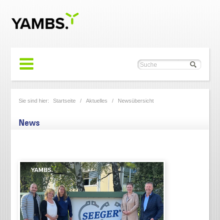
Sie sind hier:
Startseite
/
Aktuelles
/
Newsübersicht
News