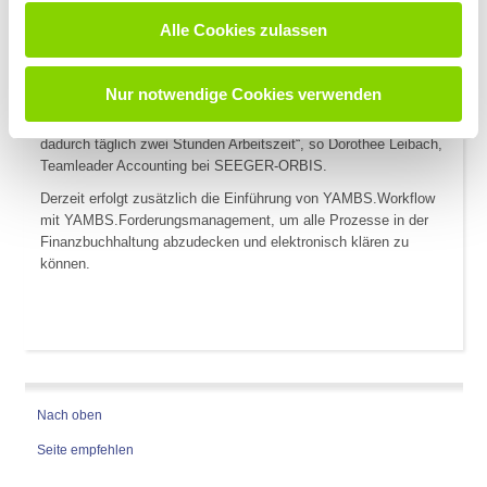
Anwender. Bei SEEGER-ORBIS war die Einführung beider
Softwaretools nach drei Tagen abgeschlossen und die drei
Alle Cookies zulassen
Mitarbeiter in der Anwendung geschult.
„Das Einsparpotenzial von YAMBS.eBanking und YAMBS.Avise
Nur notwendige Cookies verwenden
zeigte sich direkt nach der Einführung. Aktuell haben wir eine
automatische Buchungsquote von 85 Prozent und sparen
dadurch täglich zwei Stunden Arbeitszeit“, so Dorothee Leibach,
Teamleader Accounting bei SEEGER-ORBIS.
Derzeit erfolgt zusätzlich die Einführung von YAMBS.Workflow
mit YAMBS.Forderungsmanagement, um alle Prozesse in der
Finanzbuchhaltung abzudecken und elektronisch klären zu
können.
Nach oben
Seite empfehlen