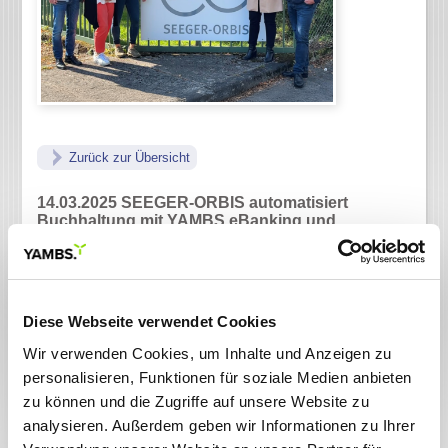
Zurück zur Übersicht
14.03.2025
SEEGER-ORBIS automatisiert
Buchhaltung mit YAMBS.eBanking und
YAMBS.Avise
Stuttgart, 14. März 2025 – SEEGER-ORBIS, Weltmarktführer
von Befestigungselementen, hat mithilfe von
YAMBS.eBanking und YAMBS.Avise mit YAMBS.smartPDF
Diese Webseite verwendet Cookies
die gesamte Prozesskette in der Buchhaltung automatisiert.
Sowohl elektronische Kontoauszüge als auch Avise werden
Wir verwenden Cookies, um Inhalte und Anzeigen zu
nun automatisch verarbeitet und gebucht.
personalisieren, Funktionen für soziale Medien anbieten
Bisher hatte SEEGER-ORBIS noch keine Automatisierungstools
zu können und die Zugriffe auf unsere Website zu
in der Buchhaltung genutzt. Sowohl Avise als auch Zahlungsein-
analysieren. Außerdem geben wir Informationen zu Ihrer
und ausgänge mussten manuell bearbeitet werden.