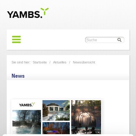
Sie sind hier:
Startseite
/
Aktuelles
/
Newsübersicht
News