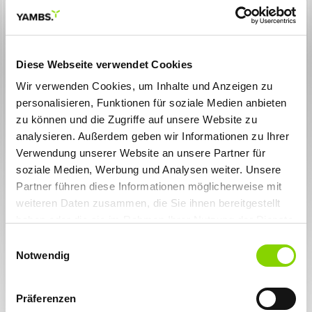
Diese Webseite verwendet Cookies
Wir verwenden Cookies, um Inhalte und Anzeigen zu
personalisieren, Funktionen für soziale Medien anbieten
Zurück zur Übersicht
zu können und die Zugriffe auf unsere Website zu
analysieren. Außerdem geben wir Informationen zu Ihrer
05.02.2026
Raus aus der Komfortzone – rein ins
Verwendung unserer Website an unsere Partner für
Eis!
soziale Medien, Werbung und Analysen weiter. Unsere
Letzte Woche waren wir in der Mineraltherme
Partner führen diese Informationen möglicherweise mit
Böblingen zum Eisbaden. Eine einmalige und sehr
intensive Erfahrung für alle sechs Beteiligten!
weiteren Daten zusammen, die Sie ihnen bereitgestellt
haben oder die sie im Rahmen Ihrer Nutzung der Dienste
Nach einer Einführung durch unsere Coaches Tine und Alex
stieg jeder einzeln in das 1 Grad kalte Eisbecken. Angeleitet
gesammelt haben. Sie geben Einwilligung zu unseren
Einwilligungsauswahl
von den Coaches sollten wir ruhig ein- und ausatmen, was nicht
Cookies, wenn Sie unsere Webseite weiterhin nutzen.
Notwendig
ganz einfach war angesichts des Kälteschocks. Nach ein paar
Sekunden setzte erstaunlicherweise eine tiefe Entspannung ein,
jegliches Denken wurde überflüssig und alle Anspannung fiel
Präferenzen
von uns ab.