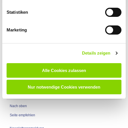
Manche empfanden das Wasser in diesem Moment sogar als
angenehm erfrischend. Das ruhige Atmen funktionierte plötzlich
Statistiken
ganz von selbst. Unglaublich, was zwei kurze Minuten im
Eiswasser bewirken können: Mit drei Schritten von 100 auf Null
- in Sekunden zum Buddha!
Marketing
Anschließend fühlten wir uns alle wohlig entspannt und
genossen gemeinsam unseren Tee.
Danke an die Mineraltherme Böblingen – insbesondere an Tine
und Alex – für den perfekten Rahmen dieses besonderen
Details zeigen
Events.
Alle Cookies zulassen
Nur notwendige Cookies verwenden
Nach oben
Seite empfehlen