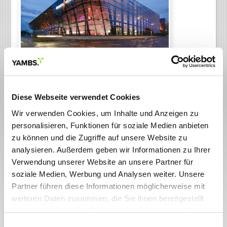
Zurück zur Übersicht
Diese Webseite verwendet Cookies
12.09.2025
NürnbergMesse automatisiert
Rechnungseingang mit YAMBS.Invoice
Wir verwenden Cookies, um Inhalte und Anzeigen zu
personalisieren, Funktionen für soziale Medien anbieten
Stuttgart, 12. September 2025 – Seit 2008 nutzt die
NürnbergMesse Group YAMBS.eBanking. Im März 2025
zu können und die Zugriffe auf unsere Website zu
fiel der Startschuss für YAMBS.Invoice zur
analysieren. Außerdem geben wir Informationen zu Ihrer
Automatisierung des Rechnungseingangs und der
Verwendung unserer Website an unsere Partner für
Rechnungsverarbeitung. Mittlerweile läuft die
soziale Medien, Werbung und Analysen weiter. Unsere
Testphase mit drei Tochtergesellschaften, im
Partner führen diese Informationen möglicherweise mit
Nachgang folgt der Buchungskreis der
Muttergesellschaft.
weiteren Daten zusammen, die Sie ihnen bereitgestellt
haben oder die sie im Rahmen Ihrer Nutzung der Dienste
Die NürnbergMesse Group zählt weltweit zu den 15
gesammelt haben. Sie geben Einwilligung zu unseren
größten Messegesellschaften. In Nürnberg und an den
Einwilligungsauswahl