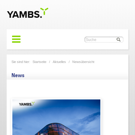
Sie sind hier:
Startseite
/
Aktuelles
/
Newsübersicht
News