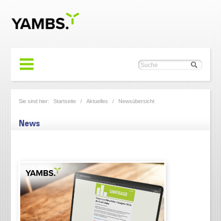
Sie sind hier:
Startseite
/
Aktuelles
/
Newsübersicht
News