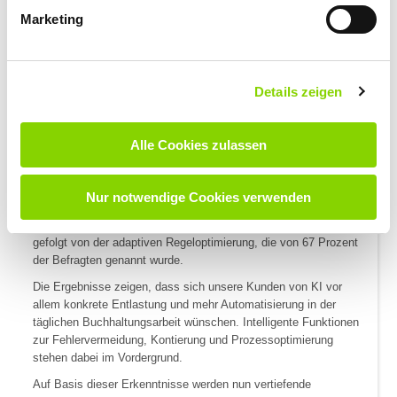
unterstützen sollte, nannten alle Teilnehmer Automatische
Marketing
Kontierungsvorschläge. Die Hälfte der Befragten wünschten sich
die Funktion „Fuzzy-Logic bei der Namenssuche“, die Begriffe
auch bei Tippfehlern oder Schreibvarianten erkennt. 83 Prozent
wünschten sich die Funktion „Verwendungszweck bearbeiten“,
Details zeigen
bei der fehlerhafte Verwendungszwecke in einer Kopie des
Kontoauszugs korrigiert und anschließend wieder übernommen
werden können.
Alle Cookies zulassen
Bei den konkreten KI-gestützten Anwendungsbereichen nannten
Nur notwendige Cookies verwenden
alle Teilnehmer die intelligente Kontierung. 83 Prozent
wünschten sich eine Textanalyse des Verwendungszwecks,
gefolgt von der adaptiven Regeloptimierung, die von 67 Prozent
der Befragten genannt wurde.
Die Ergebnisse zeigen, dass sich unsere Kunden von KI vor
allem konkrete Entlastung und mehr Automatisierung in der
täglichen Buchhaltungsarbeit wünschen. Intelligente Funktionen
zur Fehlervermeidung, Kontierung und Prozessoptimierung
stehen dabei im Vordergrund.
Auf Basis dieser Erkenntnisse werden nun vertiefende