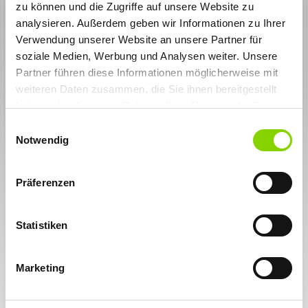
zu können und die Zugriffe auf unsere Website zu
analysieren. Außerdem geben wir Informationen zu Ihrer
Verwendung unserer Website an unsere Partner für
soziale Medien, Werbung und Analysen weiter. Unsere
Partner führen diese Informationen möglicherweise mit
weiteren Daten zusammen, die Sie ihnen bereitgestellt
haben oder die sie im Rahmen Ihrer Nutzung der Dienste
Zurück zur Übersicht
gesammelt haben. Sie geben Einwilligung zu unseren
Einwilligungsauswahl
Cookies, wenn Sie unsere Webseite weiterhin nutzen.
06.03.2025
Diese Woche feierten wir im
Notwendig
Kollegenkreis Geburtstag
Sören König verwöhnte uns mit einer spektakulären
Präferenzen
Biertorte. Die sah nicht nur toll aus, sondern
schmeckte auch noch lecker.
Happy Birthday, Sören und danke für die Biertorte!
Statistiken
Marketing