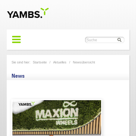
Sie sind hier:
Startseite
/
Aktuelles
/
Newsübersicht
News