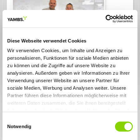
Diese Webseite verwendet Cookies
Zurück zur Übersicht
Wir verwenden Cookies, um Inhalte und Anzeigen zu
personalisieren, Funktionen für soziale Medien anbieten
20.10.2025
20 Jahre Partnerschaft: Maxion
zu können und die Zugriffe auf unsere Website zu
Wheels setzt auf YAMBS
analysieren. Außerdem geben wir Informationen zu Ihrer
20 Jahre Partnerschaft: Maxion Wheels setzt auf YAMBS
Verwendung unserer Website an unsere Partner für
Eine starke Partnerschaft feiert Jubiläum: Seit 20
soziale Medien, Werbung und Analysen weiter. Unsere
Jahren arbeitet Maxion Wheels erfolgreich mit
Partner führen diese Informationen möglicherweise mit
Software4Professionals zusammen. Maxion Wheels ist einer
weiteren Daten zusammen, die Sie ihnen bereitgestellt
der weltweit führenden Hersteller von Stahl- und
haben oder die sie im Rahmen Ihrer Nutzung der Dienste
Aluminiumrädern für PKW, Nutzfahrzeuge
und Spezialanwendungen.
gesammelt haben. Sie geben Einwilligung zu unseren
Einwilligungsauswahl
Cookies, wenn Sie unsere Webseite weiterhin nutzen.
Das Unternehmen vertraut seit 2005 auf die Lösungen
Notwendig
YAMBS.Invoice, YAMBS.eBanking, YAMBS.Avise und
YAMBS.smartPDF – für mehr Effizienz, Transparenz und