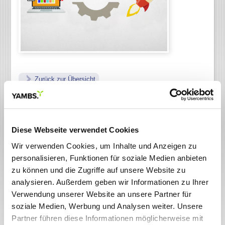
Zurück zur Übersicht
05.08.2024
YAMBS führt den YAMBS.Konverter
für effiziente E-Rechnungsverarbeitung ein
YAMBS hat mit dem YAMBS.Konverter ein neues Tool
Diese Webseite verwendet Cookies
auf den Markt gebracht, das Unternehmen die
Umstellung auf digitale Rechnungen erleichtert. Diese
Wir verwenden Cookies, um Inhalte und Anzeigen zu
Software ermöglicht die Erstellung, Umwandlung und
personalisieren, Funktionen für soziale Medien anbieten
den Versand von E-Rechnungen in allen europaweit
zu können und die Zugriffe auf unsere Website zu
akzeptierten Formaten die den gesetzlichen
analysieren. Außerdem geben wir Informationen zu Ihrer
Anforderungen entsprechen. Ja, allen! Besonders
praktisch ist die Integration in ERP-Systeme wie SAP®
Verwendung unserer Website an unsere Partner für
ECC, SAP S/4HANA® oder Microsoft Dynamics,
soziale Medien, Werbung und Analysen weiter. Unsere
wodurch Unternehmen ihre bestehenden Prozesse
Partner führen diese Informationen möglicherweise mit
problemlos anpassen können.