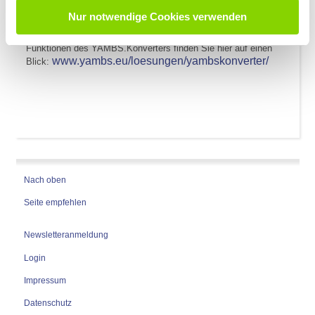
Rechnungsverarbeitung. Firmen können ihre Prozesse nun ohne
große finanzielle Belastung digitalisieren und modernisieren.
Nur notwendige Cookies verwenden
Weitere Informationen und detaillierte Einblicke in die
Funktionen des YAMBS.Konverters finden Sie hier auf einen
www.yambs.eu/loesungen/yambskonverter/
Blick:
Nach oben
Seite empfehlen
Newsletteranmeldung
Login
Impressum
Datenschutz