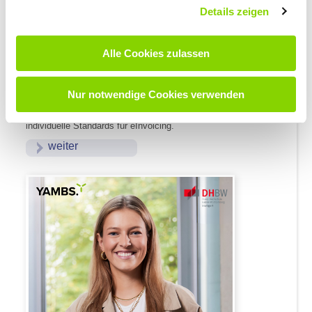
Details zeigen
14.11.2024
Grenzüberschreitende eRechnungen:
Alle Cookies zulassen
YAMBS.Konverter verarbeitet in Kürze auch serbische
Ein- und Ausgangsrechnungen
Ab 1. Januar 2028 wird die eRechnung nach der Vorgabe der
Nur notwendige Cookies verwenden
Norm EN 16931 für den grenzüberschreitenden Handel in der EU
verpflichtend. In vielen anderen Ländern der Welt gelten bereits
individuelle Standards für eInvoicing.
weiter